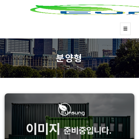
분
양
메
형
뉴
-
홈
으
분양형
로